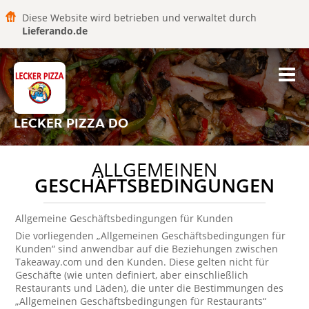
Diese Website wird betrieben und verwaltet durch
Lieferando.de
LECKER PIZZA DO
ALLGEMEINEN
GESCHÄFTSBEDINGUNGEN
Allgemeine Geschäftsbedingungen für Kunden
Die vorliegenden „Allgemeinen Geschäftsbedingungen für
Kunden“ sind anwendbar auf die Beziehungen zwischen
Takeaway.com und den Kunden. Diese gelten nicht für
Geschäfte (wie unten definiert, aber einschließlich
Restaurants und Läden), die unter die Bestimmungen des
„Allgemeinen Geschäftsbedingungen für Restaurants“