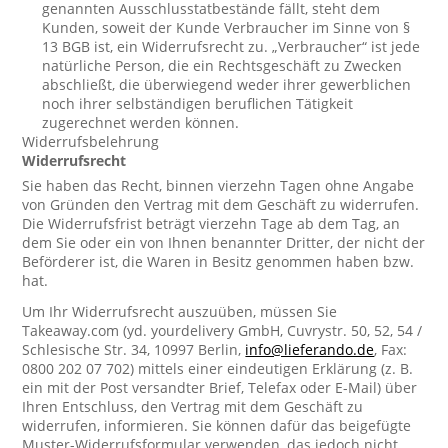
genannten Ausschlusstatbestände fällt, steht dem
Kunden, soweit der Kunde Verbraucher im Sinne von §
13 BGB ist, ein Widerrufsrecht zu. „Verbraucher“ ist jede
natürliche Person, die ein Rechtsgeschäft zu Zwecken
abschließt, die überwiegend weder ihrer gewerblichen
noch ihrer selbständigen beruflichen Tätigkeit
zugerechnet werden können.
Widerrufsbelehrung
Widerrufsrecht
Sie haben das Recht, binnen vierzehn Tagen ohne Angabe
von Gründen den Vertrag mit dem Geschäft zu widerrufen.
Die Widerrufsfrist beträgt vierzehn Tage ab dem Tag, an
dem Sie oder ein von Ihnen benannter Dritter, der nicht der
Beförderer ist, die Waren in Besitz genommen haben bzw.
hat.
Um Ihr Widerrufsrecht auszuüben, müssen Sie
Takeaway.com (yd. yourdelivery GmbH, Cuvrystr. 50, 52, 54 /
Schlesische Str. 34, 10997 Berlin,
info@lieferando.de
, Fax:
0800 202 07 702) mittels einer eindeutigen Erklärung (z. B.
ein mit der Post versandter Brief, Telefax oder E-Mail) über
Ihren Entschluss, den Vertrag mit dem Geschäft zu
widerrufen, informieren. Sie können dafür das beigefügte
Muster-Widerrufsformular verwenden, das jedoch nicht