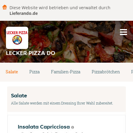
Diese Website wird betrieben und verwaltet durch
Lieferando.de
LECKER PIZZA DO
Salate
Pizza
Familien-Pizza
Pizzabrötchen
Salate
Alle Salate werden mit einem Dressing Ihrer Wahl zubereitet.
Insalata Capricciosa