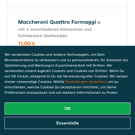
Maccheroni Quattro Formaggi
mit 4 verschiedenen Käsesorten und
Sahnesauce überbacken
11,00 €
inkl. Pfand (0,00 €)
Wir verwenden Cookies und andere Technologien, um Dein
Benutzererlebnis zu verbessern und zu personalisieren, für Analysen zur
Optimierung und Werbung in Zusammenarbeit mit Dritten. Wir
verwenden unsere eigenen Cookies und Cookies von Dritten. Wenn Du
Maccheroni Tonno
auf OK klickst, akzeptierst Du die Verwendung aller Cookies. Wir setzen
mit Thunfisch, Mais und mit Sahnesauce
immer notwendige Cookies. Wähle
Einstellungen verwalten
, um zu
entscheiden, welche Cookies Du akzeptieren möchtest, um Deine
überbacken
Präferenzen anzupassen und um weitere Informationen zu finden.
11,00 €
inkl. Pfand (0,00 €)
OK
Online Essen Bestellen
Essentielle
Maccheroni di Pollo
mit Hähnchenbrustfilet, Champignons und